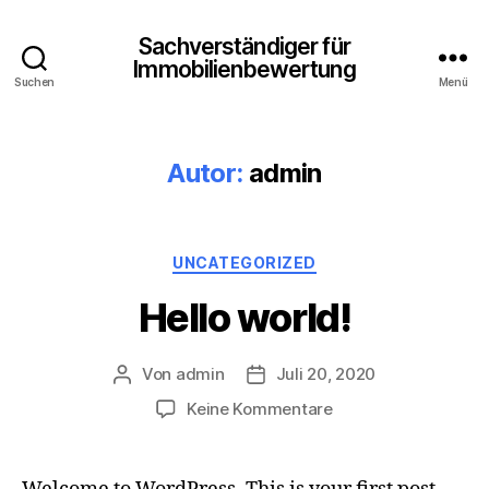
Sachverständiger für
Immobilienbewertung
Suchen
Menü
Autor:
admin
Kategorien
UNCATEGORIZED
Hello world!
Von
admin
Juli 20, 2020
Beitragsautor
Veröffentlichungsdatum
zu
Keine Kommentare
Hello
world!